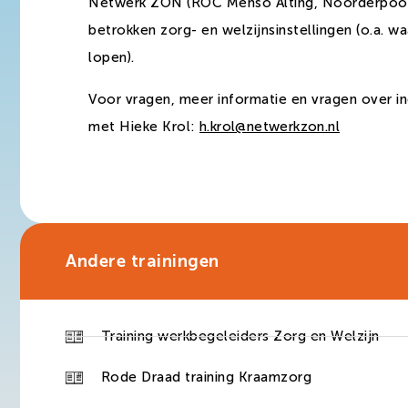
Netwerk ZON (ROC Menso Alting, Noorderpoort,
betrokken zorg- en welzijnsinstellingen (o.a. 
lopen).
Voor vragen, meer informatie en vragen over i
met Hieke Krol:
h.krol@netwerkzon.nl
Andere trainingen
Training werkbegeleiders Zorg en Welzijn
Rode Draad training Kraamzorg