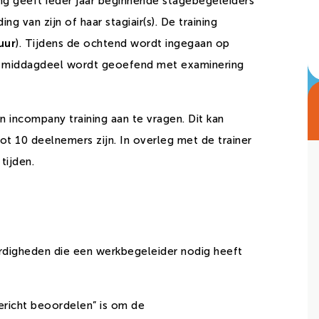
ng geeft ieder jaar beginnende stagebegeleiders
g van zijn of haar stagiair(s). De training
uur
). Tijdens de ochtend wordt ingegaan op
et middagdeel wordt geoefend met examinering
n incompany training aan te vragen. Dit kan
tot 10 deelnemers zijn. In overleg met de trainer
tijden.
rdigheden die een werkbegeleider nodig heeft
gericht beoordelen” is om de